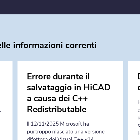
lle informazioni correnti
Errore durante il
salvataggio in HiCAD
a causa dei C++
P
Redistributable
,
d
u
Il 12/11/2025 Microsoft ha
s
purtroppo rilasciato una versione
i
difettosa dei Visual C++ v14