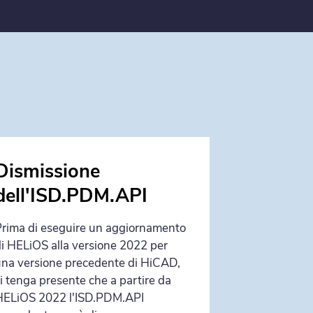
Dismissione
Dismissi
dell'ISD.PDM.API
A partire da
2700) , Oracl
rima di eseguire un aggiornamento
più supporta
i HELiOS alla versione 2022 per
database. Si p
na versione precedente di HiCAD,
prima possibi
i tenga presente che a partire da
HELiOS 2022 l'ISD.PDM.API