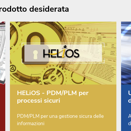
prodotto desiderata
HELiOS - PDM/PLM per
U
processi sicuri
PDM/PLM per una gestione sicura delle
A
informazioni
d