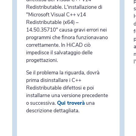
p
Redistributable. L'installazione di
s
"Microsoft Visual C++ v14
H
Redistributable (x64) –
d
14.50.35710" causa gravi errori nei
f
programmi che finora funzionavano
p
correttamente. In HiCAD ciò
a
impedisce il salvataggio delle
n
progettazioni.
l
Se il problema la riguarda, dovrà
prima disinstallare i C++
Redistributable difettosi e poi
installarne una versione precedente
o successiva.
Qui troverà
una
descrizione dettagliata.