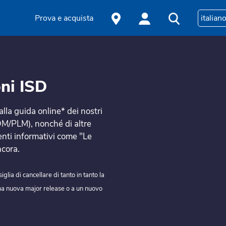
Prova e acquista
italian
oni ISD
lla guida online* dei nostri
/PLM), nonché di altre
enti informativi come "Le
ncora.
lia di cancellare di tanto in tanto la
na nuova major release o a un nuovo