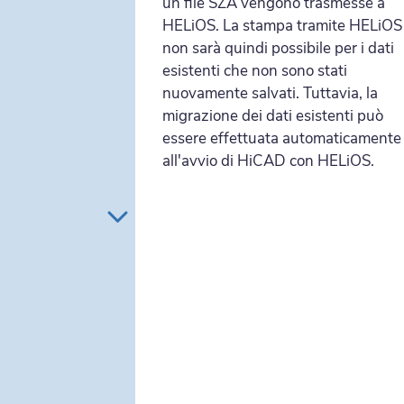
un file SZA vengono trasmesse a
ione dei
HELiOS. La stampa tramite HELiOS
è quella fino
non sarà quindi possibile per i dati
ponibile solo
esistenti che non sono stati
cui
nuovamente salvati. Tuttavia, la
eri di
migrazione dei dati esistenti può
con con questo
essere effettuata automaticamente
HiCAD 2021,
all'avvio di HiCAD con HELiOS.
a "nuova"
ri di
di leggere le
 nel
HiCAD 2021
.